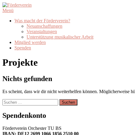
Zum
Inhalt
Menü
springen
Was macht der Förderverein?
Neuanschaffungen
Veranstaltungen
Unterstützung musikalischer Arbeit
Mitglied werden
Spenden
Projekte
Nichts gefunden
Es scheint, dass wir dir nicht weiterhelfen können. Möglicherweise hil
Suchen
nach:
Spendenkonto
Förderverein Orchester TU BS
IBAN: DE12 2699 1066 1856 2510 00